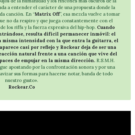
bajos de la humanidad y los rincones más oscuros de la
uda a entender el carácter de una propuesta donde la
da canción. En “
Matrix Off
”, esa mezcla vuelve a tomar
que no da respiro y que juega constantemente con el
e los riffs y la fuerza expresiva del hip-hop.
Cuando
rándose, resulta difícil permanecer inmóvil: el
a misma intensidad con la que entra la guitarra, el
aparece casi por reflejo y Rockear deja de ser una
eacción natural frente a una canción que vive del
paces de empujar en la misma dirección.
R.S.M.H.
igue apostando por la confrontación sonora y por una
avizar sus formas para hacerse notar, banda de todo
nuestro gusto».
Rockear.Co