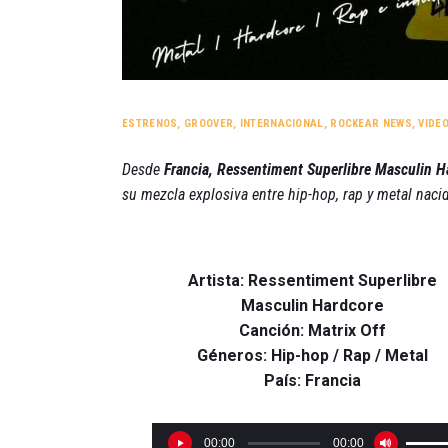
ESTRENOS
,
GROOVER
,
INTERNACIONAL
,
ROCKEAR NEWS
,
VIDE
Desde
Francia, Ressentiment Superlibre Masculin 
su mezcla explosiva entre hip-hop, rap y metal nac
Artista: Ressentiment Superlibre
Masculin Hardcore
Canción: Matrix Off
Géneros: Hip-hop / Rap / Metal
País: Francia
R
U
00:00
00:00