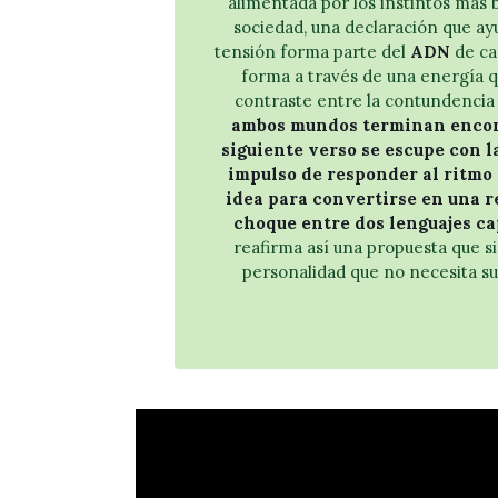
alimentada por los instintos más 
l
sociedad, una declaración que ay
e
tensión forma parte del
ADN
de ca
c
forma a través de una energía 
h
contraste entre la contundencia d
ambos mundos terminan encont
a
siguiente verso se escupe con l
a
impulso de responder al ritmo 
r
idea para convertirse en una r
r
choque entre dos lenguajes ca
i
reafirma así una propuesta que s
b
personalidad que no necesita su
a
/
a
b
a
j
o
p