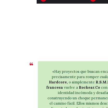
e
t
p
i
r
l
o
i
d
z
u
a
c
l
t
a
o
s
r
t
d
e
e
c
«Hay proyectos que buscan enca
a
l
precisamente para romper cualq
u
a
Hardcore,
o simplemente
R.S.M.
d
francesa
vuelve a
Rockear.Co
con 
s
identidad incómoda y desafia
i
d
construyendo un choque permanente
o
e
el camino fácil. Ellos mismos des
f