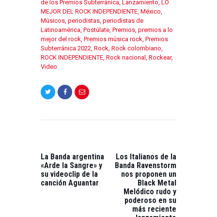
de los Premios Subterránica
,
Lanzamiento
,
LO
MEJOR DEL ROCK INDEPENDIENTE
,
México
,
Músicos
,
periodistas
,
periodistas de
Latinoamérica
,
Postúlate
,
Premios
,
premios a lo
mejor del rock
,
Premios música rock
,
Premios
Subterránica 2022
,
Rock
,
Rock colombiano
,
ROCK INDEPENDIENTE
,
Rock nacional
,
Rockear
,
Video
NAVEGACIÓN
DE
ENTRADAS
PREVIOUS
NEXT
POST:
POST:
La Banda argentina
Los Italianos de la
«Arde la Sangre» y
Banda Ravenstorm
su videoclip de la
nos proponen un
canción Aguantar
Black Metal
Melódico rudo y
poderoso en su
más reciente