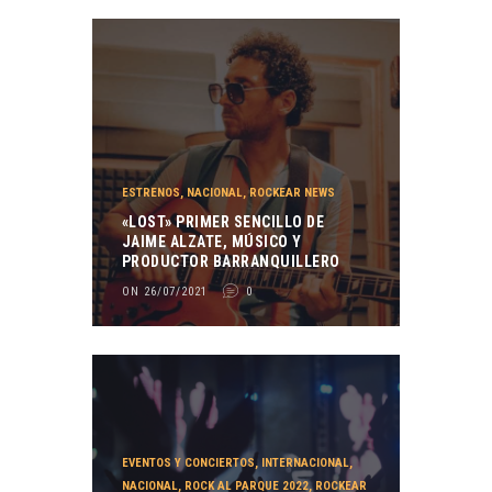
ESTRENOS
,
NACIONAL
,
ROCKEAR NEWS
«LOST» PRIMER SENCILLO DE
JAIME ALZATE, MÚSICO Y
PRODUCTOR BARRANQUILLERO
ON 26/07/2021
0
EVENTOS Y CONCIERTOS
,
INTERNACIONAL
,
NACIONAL
,
ROCK AL PARQUE 2022
,
ROCKEAR