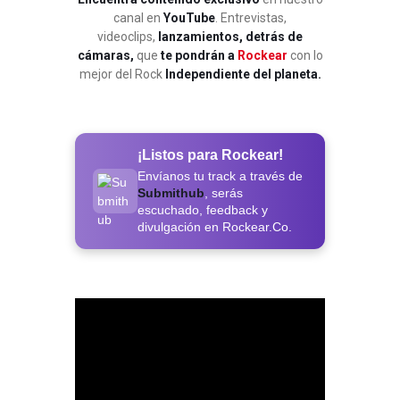
canal en
YouTube
. Entrevistas,
videoclips,
lanzamientos, detrás de
cámaras,
que
te pondrán a
Rockear
con lo
mejor del Rock
Independiente del planeta.
¡Listos para Rockear!
Envíanos tu track a través de
Submithub
, serás
escuchado, feedback y
divulgación en Rockear.Co.