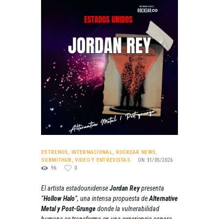
ESTRENOS
,
INTERNACIONAL
,
ROCKEAR NEWS
,
SUBMITHUB
,
VIDEO Y ENTREVISTAS
ON 31/05/2026
96
0
El artista estadounidense
Jordan Rey
presenta
“
Hollow Halo
”, una intensa propuesta de
Alternative
Metal y Post-Grunge
donde la vulnerabilidad
humana se transforma en una experiencia sonora