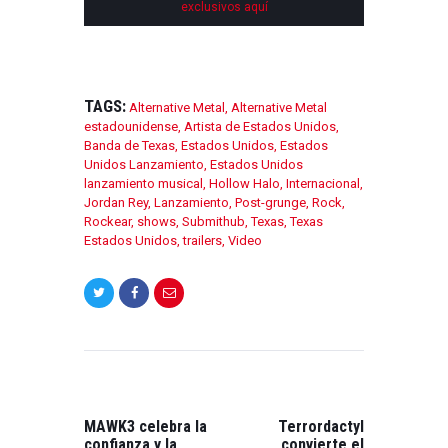
exclusivos aquí
TAGS:
Alternative Metal
,
Alternative Metal
estadounidense
,
Artista de Estados Unidos
,
Banda de Texas
,
Estados Unidos
,
Estados
Unidos Lanzamiento
,
Estados Unidos
lanzamiento musical
,
Hollow Halo
,
Internacional
,
Jordan Rey
,
Lanzamiento
,
Post-grunge
,
Rock
,
Rockear
,
shows
,
Submithub
,
Texas
,
Texas
Estados Unidos
,
trailers
,
Video
NAVEGACIÓN
DE
ENTRADAS
PREVIOUS
NEXT
POST:
POST:
MAWK3 celebra la
Terrordactyl
confianza y la
convierte el