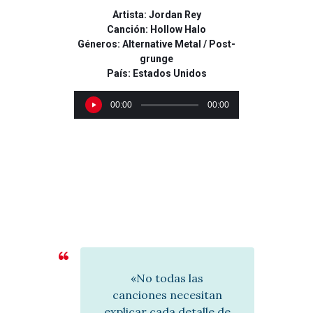
Artista: Jordan Rey
Canción: Hollow Halo
Géneros: Alternative Metal / Post-
grunge
País: Estados Unidos
R
00:00
00:00
e
p
r
o
d
u
c
t
o
r
d
e
«No todas las
a
canciones necesitan
u
explicar cada detalle de