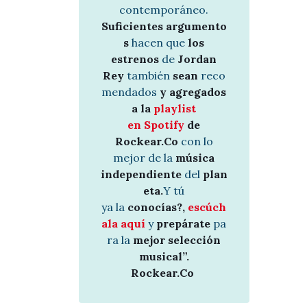
contemporáneo.
Suficientes argumento
s
hacen que
los
estrenos
de
Jordan
Rey
también
sean
reco
mendados
y agregados
a la
playlist
en Spotify
de
Rockear.Co
con lo
mejor de la
música
independiente
del
plan
eta.
Y tú
ya la
conocías?,
escúch
ala aquí
y
prepárate
pa
ra la
mejor selección
musical”.
Rockear.Co