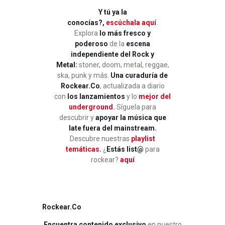
Y tú ya la
conocías?,
escúchala aquí
.
Explora
lo más fresco y
poderoso
de la
escena
independiente del Rock y
Metal:
stoner, doom, metal, reggae,
ska, punk y más.
Una curaduría de
Rockear.Co
, actualizada a diario
con
los lanzamientos
y lo
mejor del
underground.
Síguela para
descubrir y
apoyar la música que
late fuera del mainstream.
Descubre nuestras
playlist
temáticas.
¿
Estás list@
para
rockear?
aquí
Rockear.Co
Encuentra contenido exclusivo
en nuestro