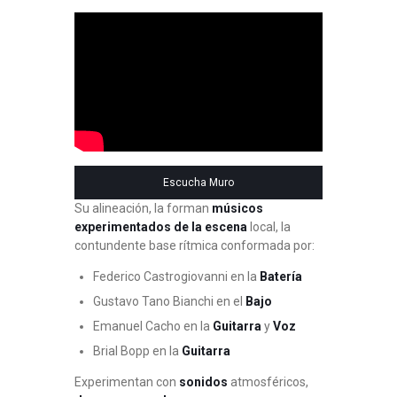
Escucha Muro
Su alineación, la forman
músicos
experimentados de la escena
local, la
contundente base rítmica conformada por:
Federico Castrogiovanni en la
Batería
Gustavo Tano Bianchi en el
Bajo
Emanuel Cacho en la
Guitarra
y
Voz
Brial Bopp en la
Guitarra
Experimentan con
sonidos
atmosféricos,