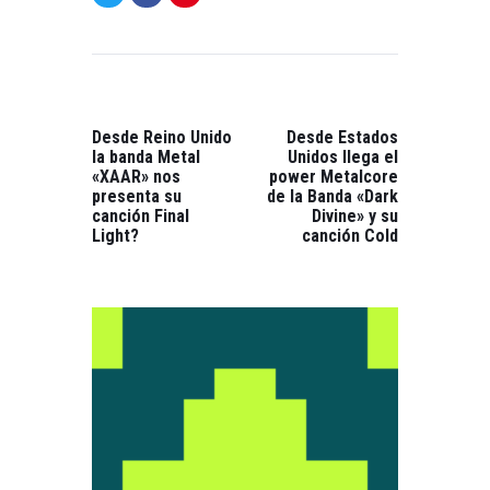
NAVEGACIÓN
DE
ENTRADAS
PREVIOUS
NEXT
POST:
POST:
Desde Reino Unido
Desde Estados
la banda Metal
Unidos llega el
«XAAR» nos
power Metalcore
presenta su
de la Banda «Dark
canción Final
Divine» y su
Light?
canción Cold