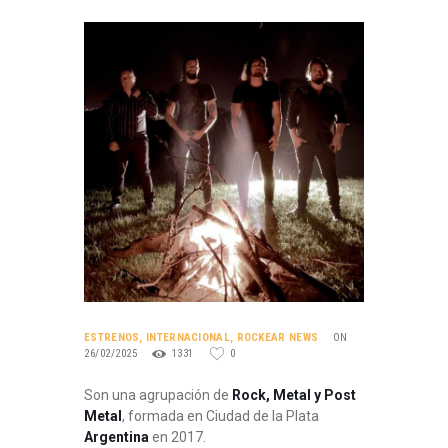
ESTRENOS
,
INTERNACIONAL
,
ROCKEAR NEWS
ON
26/02/2025
1331
0
Son una agrupación de
Rock, Metal y Post
Metal
, formada en Ciudad de la Plata
Argentina
en 2017.