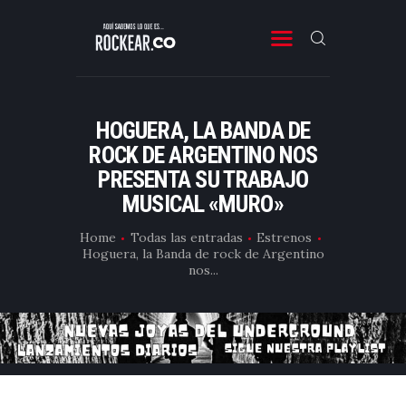
ROCKEAR.CO
Descubre Rock, Metal y Reggae en Rockear: portal colombiano con reseñas, noticias y
entrevistas a bandas independientes de Latinoamérica y el mundo.
HOGUERA, LA BANDA DE
SONIDO COLOMBIANO
ROCK DE ARGENTINO NOS
PRESENTA SU TRABAJO
NOTICIAS Y RESEÑAS
MUSICAL «MURO»
PLAYLIST
Home
Todas las entradas
Estrenos
VIDEOS
Hoguera, la Banda de rock de Argentino
nos...
CONTACTO