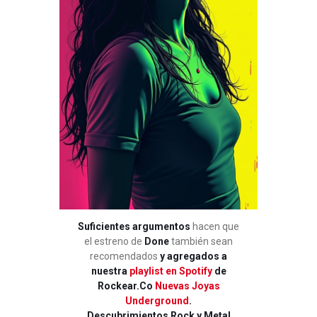
Suficientes argumentos
hacen que
el estreno de
Done
también sean
recomendados
y agregados a
nuestra
playlist en Spotify
de
Rockear.Co
Nuevas Joyas
Underground
.
Descubrimientos Rock y Metal