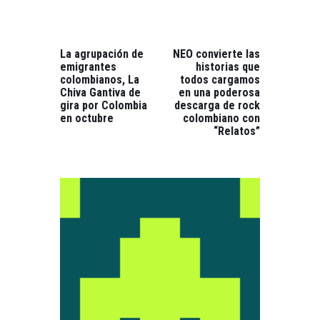
NAVEGACIÓN
DE
ENTRADAS
PREVIOUS
NEXT
POST:
POST:
La agrupación de
NEO convierte las
emigrantes
historias que
colombianos, La
todos cargamos
Chiva Gantiva de
en una poderosa
gira por Colombia
descarga de rock
en octubre
colombiano con
“Relatos”