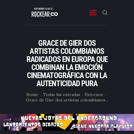
ROCKEAR.CO
Descubre Rock, Metal y Reggae en Rockear: portal colombiano con reseñas, noticias y
entrevistas a bandas independientes de Latinoamérica y el mundo.
GRACE DE GIER DOS
SONIDO COLOMBIANO
ARTISTAS COLOMBIANOS
RADICADOS EN EUROPA QUE
NOTICIAS Y RESEÑAS
COMBINAN LA EMOCIÓN
PLAYLIST
CINEMATOGRÁFICA CON LA
VIDEOS
AUTENTICIDAD PURA
CONTACTO
Home
Todas las entradas
Estrenos
Grace de Gier dos artistas colombianos...