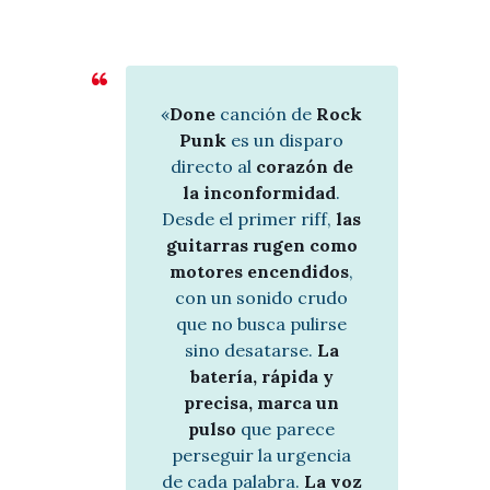
t
o
r
d
e
«
Done
canción de
Rock
a
Punk
es un disparo
u
directo al
corazón de
d
la inconformidad
.
i
Desde el primer riff,
las
o
guitarras rugen como
motores encendidos
,
con un sonido crudo
que no busca pulirse
sino desatarse.
La
batería, rápida y
precisa, marca un
pulso
que parece
perseguir la urgencia
de cada palabra.
La voz