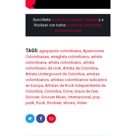
Suscríbete
a nuestro canal en Youtube
y a
Rockear con todos
nuestros contenidos
exclusivos aquí
TAGS:
agrupación colombiana
,
Apariciones
Colombianas
,
arreglista colombiano
,
artista
colombiana
,
artista colombiano
,
artista
colombiano de rock
,
Artista de Colombia
,
Artista Underground de Colombia
,
artistas
colombianos
,
artistas colombianos radicados
en Europa
,
Artistas de Rock Independiente de
Colombia
,
Colombia
,
Done
,
Grace de Gier
,
Groover
,
Groover Music
,
Internacional
,
pop
,
punk
,
Rock
,
Rockear
,
shows
,
Video