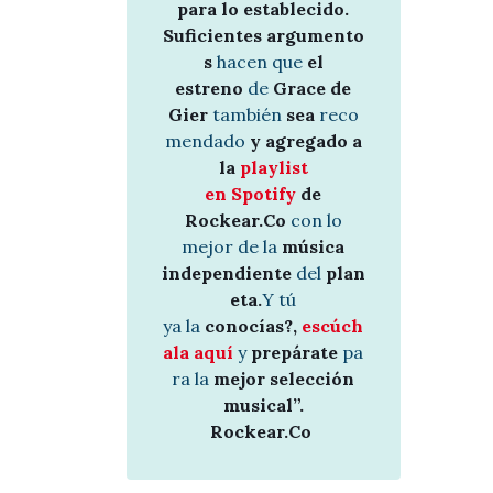
para lo establecido.
Suficientes argumento
s
hacen que
el
estreno
de
Grace de
Gier
también
sea
reco
mendado
y agregado a
la
playlist
en Spotify
de
Rockear.Co
con lo
mejor de la
música
independiente
del
plan
eta.
Y tú
ya la
conocías?,
escúch
ala aquí
y
prepárate
pa
ra la
mejor selección
musical”.
Rockear.Co