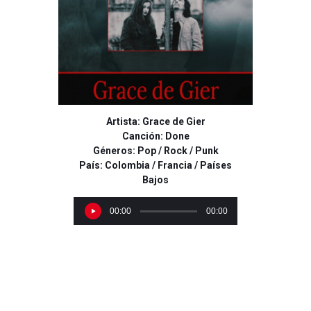
Artista: Grace de Gier
Canción: Done
Géneros: Pop / Rock / Punk
País: Colombia / Francia / Países
Bajos
R
00:00
00:00
e
p
r
o
d
u
c