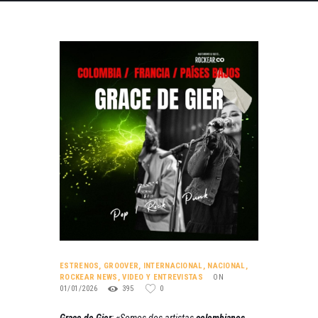
ESTRENOS
,
GROOVER
,
INTERNACIONAL
,
NACIONAL
,
ROCKEAR NEWS
,
VIDEO Y ENTREVISTAS
ON
01/01/2026
395
0
Grace de Gier
:
«
Somos dos artistas
colombianos