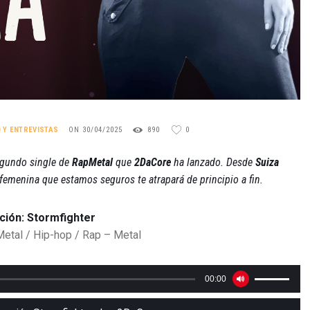
O Y ENTREVISTAS
ON 30/04/2025
890
0
segundo single de
RapMetal
que
2DaCore
ha lanzado. Desde
Suiza
 femenina que estamos seguros te atrapará de principio a fin.
ción: Stormfighter
etal / Hip-hop / Rap – Metal
Reproductor
Utiliza
00:00
de
las
audio
teclas