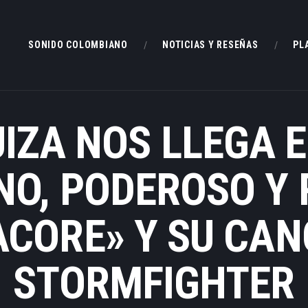
SONIDO COLOMBIANO
SONIDO COLOMBIANO
NOTICIAS Y RESEÑAS
PL
NOTICIAS Y RESEÑAS
ROCKEAR.CO
en Rockear: portal colombiano con reseñas, noticias y entrevistas a bandas independient
PLAYLIST
IZA NOS LLEGA 
VIDEOS
NO, PODEROSO Y 
CONTACTO
ACORE» Y SU CAN
STORMFIGHTER