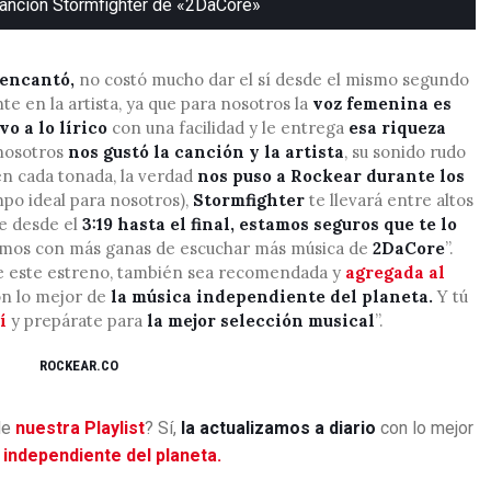
canción Stormfighter de «2DaCore»
de
flecha
arriba/abaj
 encantó,
no costó mucho dar el sí desde el mismo segundo
e en la artista, ya que para nosotros la
voz femenina es
para
vo a lo lírico
con una facilidad y le entrega
esa riqueza
aumentar
 nosotros
nos gustó la canción y la artista
, su sonido rudo
o
en cada tonada, la verdad
nos puso a Rockear durante los
disminuir
mpo ideal para nosotros),
Stormfighter
te llevará entre altos
el
te desde el
3:19 hasta el final, estamos seguros que te lo
volumen.
os con más ganas de escuchar más música de
2DaCore
”.
e este estreno, también sea recomendada y
agregada al
n lo mejor de
la música independiente del planeta.
Y tú
uí
y prepárate para
la mejor selección musical
”.
ROCKEAR.CO
de
nuestra Playlist
? Sí,
la actualizamos a diario
con lo mejor
 independiente del planeta.