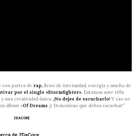
y con partes de
rap,
lleno de intensidad, energía y mucha de
tivar por el single «Stormfighter».
Estamos ante riffs
y una creatividad única.
¡No dejes de escucharlo!
Y eso no
 un álbum «
Of Dreams
¡y Demonios» que debes escuchar!”
2DACORE
erca de 2DaCore