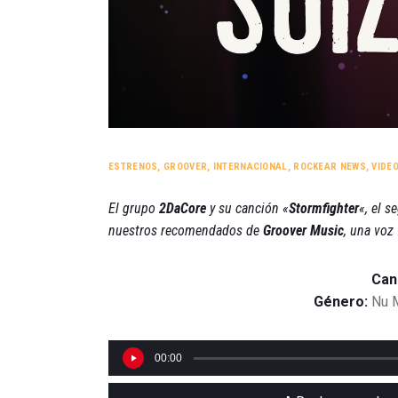
ESTRENOS
,
GROOVER
,
INTERNACIONAL
,
ROCKEAR NEWS
,
VIDE
El grupo
2DaCore
y su canción «
Stormfighter
«, el 
nuestros recomendados de
Groover Music
, una voz
Can
Género:
Nu M
00:00