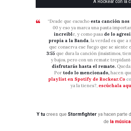
A Rockear con la 
“Desde que escucho
esta canción nos
00 y eso ya marca una pauta important
increíbl
e, y como pasa
de lo agresi
propia a la Banda
, la verdad es que a
que conserva ese fuego que se siente 
3:55
que dura la canción (insistimos, tie
y bajos, pero con un remate trepidan
disfrutarás hasta el remate.
Quedam
Por
todo lo mencionado,
hacen qu
playlist en Spotify de Rockear.Co
co
ya la tienes?,
escúchala aq
Y tu
crees que
Stormfighter
ya hacen parte 
de
la música