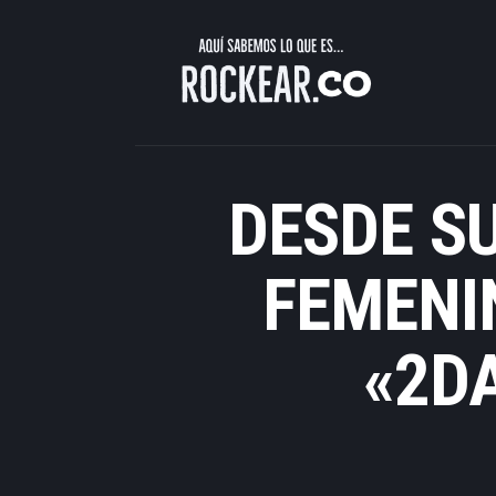
Descubre Rock, Metal y Reggae 
DESDE SU
FEMENI
«2D