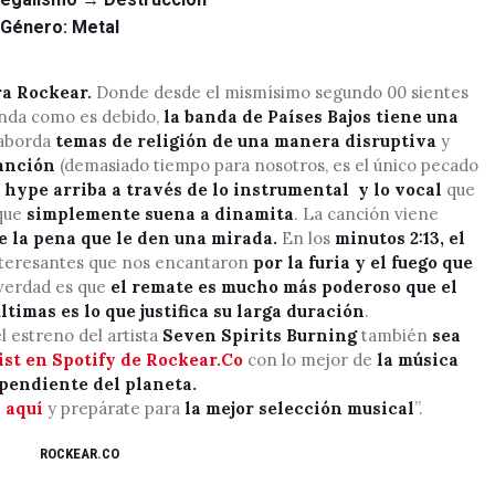
arriba/abaj
Género: Metal
para
aumentar
ra Rockear.
Donde desde el mismísimo segundo 00 sientes
o
onda como es debido,
la banda de Países Bajos tiene una
disminuir
aborda
temas de religión de una manera disruptiva
y
el
canción
(demasiado tiempo para nosotros, es el único pecado
volumen.
 hype arriba a través de lo instrumental y lo vocal
que
 que
simplemente suena a dinamita
. La canción viene
e la pena que le den una mirada.
En los
minutos 2:13, el
teresantes que nos encantaron
por la furia y el fuego que
verdad es que
el remate es mucho más poderoso que el
ltimas es lo que justifica su larga duración
.
 estreno del artista
Seven Spirits Burning
también
sea
ist en Spotify de Rockear.Co
con lo mejor de
la música
pendiente del planeta.
 aquí
y prepárate para
la mejor selección musical
”.
ROCKEAR.CO