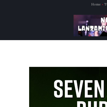
Home
T