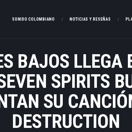
SONIDO COLOMBIANO
SONIDO COLOMBIANO
NOTICIAS Y RESEÑAS
PL
NOTICIAS Y RESEÑAS
ROCKEAR.CO
en Rockear: portal colombiano con reseñas, noticias y entrevistas a bandas independient
PLAYLIST
ES BAJOS LLEGA 
VIDEOS
SEVEN SPIRITS B
CONTACTO
NTAN SU CANCIÓ
DESTRUCTION