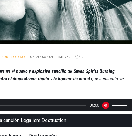
O Y ENTREVISTAS
ON 25/03/2025
770
0
entan el
nuevo y explosivo sencillo
de
Seven Spirits Burning
,
tra el dogmatismo rígido
y
la hipocresía moral
que a menudo
se
Reproductor
Utiliza
00:00
de
las
audio
teclas
a canción Legalism Destruction
de
flecha
Legalismo → Destrucción