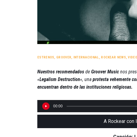
ESTRENOS
,
GROOVER
,
INTERNACIONAL
,
ROCKEAR NEWS
,
VIDE
Nuestros recomendados
de
Groover
Music
nos pres
«
Legalism Destruction
«, una
protesta vehemente con
encuentran dentro de las instituciones religiosas.
00:00
A Rockear con l
Canción: 