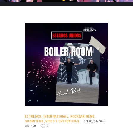
ESTRENOS
,
INTERNACIONAL
,
ROCKEAR NEWS
,
SUBMITHUB
,
VIDEO Y ENTREVISTAS
ON 09/08/2025
470
0