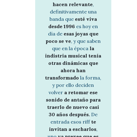
hacen relevante
,
definitivamente una
banda que
esté viva
desde 1996
es hoy en
día de
esas joyas que
poco se ve
, y que saben
que en la época
la
indistria musical tenía
otras dinámicas que
ahora han
transformado
la forma,
y por ello deciden
volver
a retomar ese
sonido de antaño para
traerlo de nuevo casi
30 años después.
De
entrada esos riff
te
invitan a escharlos
,
uno
ya prevee que es