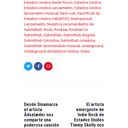
Estados Unidos
,
Boiler Room
,
Estados Unidos
,
Estados Unidos Lanzamiento
,
Estados Unidos
lanzamiento musical
,
hard rock
,
Hard Rock de
Estados Unidos
,
HAUNTED
,
Internacional
,
Lanzamiento
,
Nuestros recomendados de
Submithub
,
Rock
,
Rockear
,
Rockear.Co
Submithub
,
Submithub
,
Submithub Bogotá
,
Submithub Colombia
,
Submithub curaduria
,
Submithub recomendado musical
,
underground
,
Underground de Estados Unidos
,
Video
NAVEGACIÓN
DE
ENTRADAS
PREVIOUS
NEXT
POST:
POST:
Desde Dinamarca
El artista
el artista
emergente de
Ådselæder nos
Indie Rock de
comparte una
Estados Unidos
poderosa canción
Timmy Skelly nos