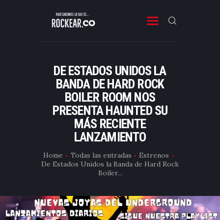
ROCKEAR.CO
Descubre Rock, Metal y Reggae en Rockear: portal colombiano con reseñas, noticias y
entrevistas a bandas independientes de Latinoamérica y el mundo.
DE ESTADOS UNIDOS LA
SONIDO COLOMBIANO
BANDA DE HARD ROCK
BOILER ROOM NOS
NOTICIAS Y RESEÑAS
PRESENTA HAUNTED SU
PLAYLIST
MÁS RECIENTE
VIDEOS
LANZAMIENTO
CONTACTO
Home
Todas las entradas
Estrenos
De Estados Unidos la Banda de Hard Rock
Boiler...