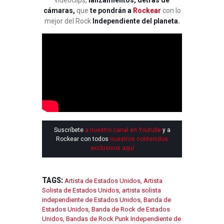
videoclips,
lanzamientos, detrás de
cámaras,
que
te pondrán a
Rockear
con lo
mejor del Rock
Independiente del planeta.
Suscríbete
a nuestro canal en Youtube
y a
Rockear con todos
nuestros contenidos
exclusivos aquí
TAGS:
Artista de Estados Unidos
,
Artista
Solista de Estados Unidos
,
artista solista
independiente de Estados Unidos
,
Banda de
Estados Unidos
,
Banda de Rock de Estados
Unidos
,
Bandas de Rock Punk Independiente de