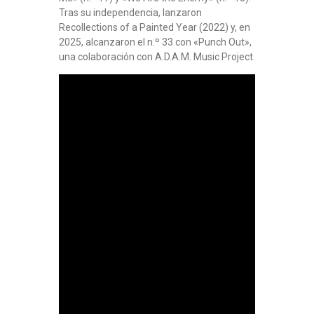
Tras su independencia, lanzaron
Recollections of a Painted Year (2022) y, en
2025, alcanzaron el n.º 33 con «Punch Out»,
una colaboración con A.D.A.M. Music Project.