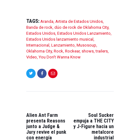
TAGS:
Aranda
,
Artista de Estados Unidos
,
Banda de rock
,
dúo de rock de Oklahoma City
,
Estados Unidos
,
Estados Unidos Lanzamiento
,
Estados Unidos lanzamiento musical
,
Internacional
,
Lanzamiento
,
Musosoup
,
Oklahoma City
,
Rock
,
Rockear
,
shows
,
trailers
,
Video
,
You Don't Wanna Know
NAVEGACIÓN
DE
ENTRADAS
PREVIOUS
NEXT
POST:
POST:
Alien Ant Farm
Soul Sucker
presenta Reasons
empuja a THE CITY
junto a Judge &
y J-Figure hacia un
Jury revive el punk
metalcore
con energía
industrial