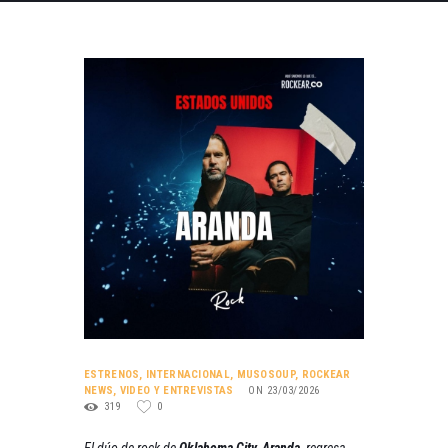
ESTRENOS
,
INTERNACIONAL
,
MUSOSOUP
,
ROCKEAR
NEWS
,
VIDEO Y ENTREVISTAS
ON 23/03/2026
319
0
El dúo de rock de
Oklahoma City, Aranda,
regresa