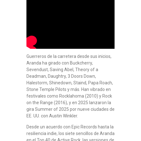
Guerreros de la carretera desde sus inicios,
Aranda ha girado con Buckcherry,
Sevendust, Saving Abel, Theory of a
Deadman, Daughtry, 3 Doors Down,
Halestorm, Shinedown, Staind, Papa Roach,
Stone Temple Pilots y más. Han vibrado en
festivales como Rocklahoma (2010) y Rock
on the Range (2016), y en 2025 lanzaron la
gira Summer of 2025 por nueve ciudades de
EE. UU. con Austin Winkler.
Desde un acuerdo con Epic Records hasta la
resiliencia indie, los siete sencillos de Aranda
en el Top 40 de Active Rock, las versiones de