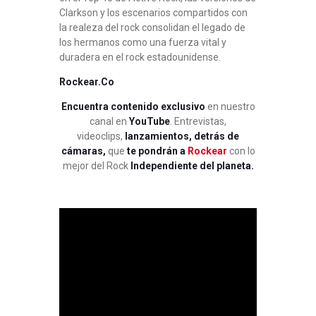
Clarkson y los escenarios compartidos con
la realeza del rock consolidan el legado de
los hermanos como una fuerza vital y
duradera en el rock estadounidense.
Rockear.Co
Encuentra contenido exclusivo
en nuestro
canal en
YouTube
. Entrevistas,
videoclips,
lanzamientos, detrás de
cámaras,
que
te pondrán a
Rockear
con lo
mejor del Rock
Independiente del planeta.