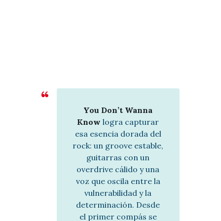
p
r
o
d
u
c
t
o
r
d
e
You Don’t Wanna
a
Know
logra capturar
u
esa esencia dorada del
d
rock: un groove estable,
i
guitarras con un
o
overdrive cálido y una
voz que oscila entre la
vulnerabilidad y la
determinación. Desde
el primer compás se