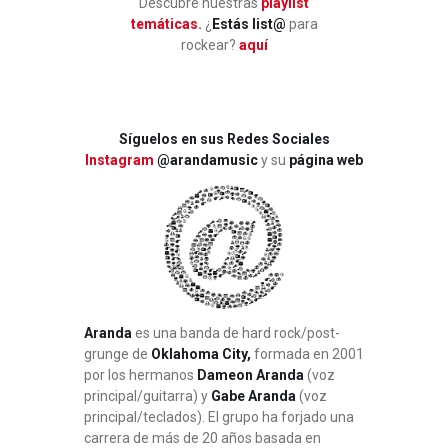
Descubre nuestras
playlist
temáticas.
¿
Estás list@
para
rockear?
aquí
Síguelos en sus Redes Sociales
Instagram
@arandamusic
y su
página web
Aranda
es una banda de hard rock/post-
grunge de
Oklahoma City,
formada en 2001
por los hermanos
Dameon Aranda
(voz
principal/guitarra) y
Gabe Aranda
(voz
principal/teclados). El grupo ha forjado una
carrera de más de 20 años basada en