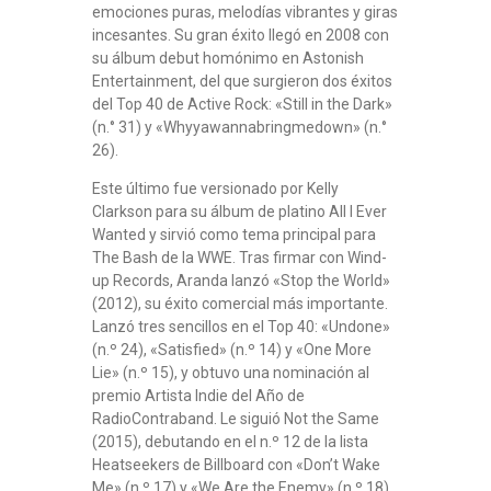
emociones puras, melodías vibrantes y giras
incesantes. Su gran éxito llegó en 2008 con
su álbum debut homónimo en Astonish
Entertainment, del que surgieron dos éxitos
del Top 40 de Active Rock: «Still in the Dark»
(n.° 31) y «Whyyawannabringmedown» (n.°
26).
Este último fue versionado por Kelly
Clarkson para su álbum de platino All I Ever
Wanted y sirvió como tema principal para
The Bash de la WWE. Tras firmar con Wind-
up Records, Aranda lanzó «Stop the World»
(2012), su éxito comercial más importante.
Lanzó tres sencillos en el Top 40: «Undone»
(n.º 24), «Satisfied» (n.º 14) y «One More
Lie» (n.º 15), y obtuvo una nominación al
premio Artista Indie del Año de
RadioContraband. Le siguió Not the Same
(2015), debutando en el n.º 12 de la lista
Heatseekers de Billboard con «Don’t Wake
Me» (n.º 17) y «We Are the Enemy» (n.º 18).