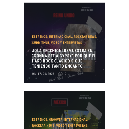
ESTRENOS
,
INTERNACIONAL
,
ROCKEAR NEWS
,
SUBMITHUB
,
VIDEO Y ENTREVISTAS
JOLA RECCHIONI DEMUESTRA EN
“GONNA SEE A GYPSY” POR QUÉ EL
HARD ROCK CLÁSICO SIGUE
TENIENDO TANTO ENCANTO
ON 17/06/2026
0
ESTRENOS
,
GROOVER
,
INTERNACIONAL
,
ROCKEAR NEWS
,
VIDEO Y ENTREVISTAS