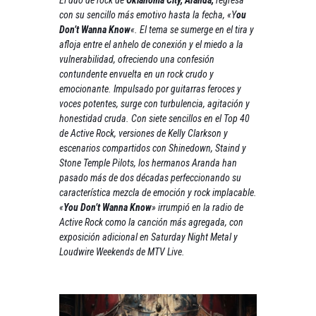
con su sencillo más emotivo hasta la fecha, «Y
ou
Don’t Wanna Know
«. El tema se sumerge en el tira y
afloja entre el anhelo de conexión y el miedo a la
vulnerabilidad, ofreciendo una confesión
contundente envuelta en un rock crudo y
emocionante. Impulsado por guitarras feroces y
voces potentes, surge con turbulencia, agitación y
honestidad cruda. Con siete sencillos en el Top 40
de Active Rock, versiones de Kelly Clarkson y
escenarios compartidos con Shinedown, Staind y
Stone Temple Pilots, los hermanos Aranda han
pasado más de dos décadas perfeccionando su
característica mezcla de emoción y rock implacable.
«
You Don’t Wanna Know
» irrumpió en la radio de
Active Rock como la canción más agregada, con
exposición adicional en Saturday Night Metal y
Loudwire Weekends de MTV Live.