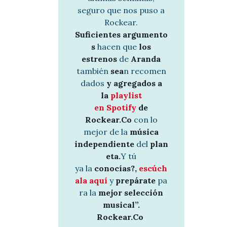
seguro que nos puso a
Rockear.
Suficientes argumento
s
hacen que
los
estrenos
de
Aranda
también
sea
n recomen
dados
y agregados a
la
playlist
en Spotify
de
Rockear.Co
con lo
mejor de la
música
independiente
del
plan
eta.
Y tú
ya la
conocías?,
escúch
ala aquí
y
prepárate
pa
ra la
mejor selección
musical”.
Rockear.Co