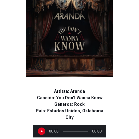
Artista: Aranda
Canción: You Don’t Wanna Know
Géneros: Rock
País: Estados Unidos, Oklahoma
City
R
00:00
00:00
e