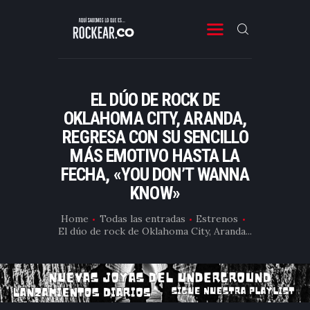
ROCKEAR.CO
Descubre Rock, Metal y Reggae en Rockear: portal colombiano con reseñas, noticias y
entrevistas a bandas independientes de Latinoamérica y el mundo.
EL DÚO DE ROCK DE
SONIDO COLOMBIANO
OKLAHOMA CITY, ARANDA,
REGRESA CON SU SENCILLO
NOTICIAS Y RESEÑAS
MÁS EMOTIVO HASTA LA
PLAYLIST
FECHA, «YOU DON’T WANNA
VIDEOS
KNOW»
CONTACTO
Home
Todas las entradas
Estrenos
El dúo de rock de Oklahoma City, Aranda...