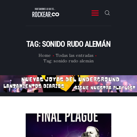
ROCKEAR.CO
Descubre Rock, Metal y Reggae en Rockear: portal colombiano con reseñas, noticias y
entrevistas a bandas independientes de Latinoamérica y el mundo.
TAG: SONIDO RUDO ALEMÁN
SONIDO COLOMBIANO
Home
Todas las entradas
NOTICIAS Y RESEÑAS
Tag: sonido rudo alemán
PLAYLIST
VIDEOS
CONTACTO