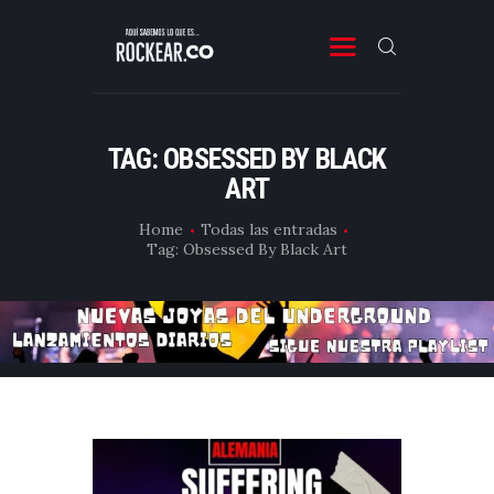
ROCKEAR.CO
Descubre Rock, Metal y Reggae en Rockear: portal colombiano con reseñas, noticias y
entrevistas a bandas independientes de Latinoamérica y el mundo.
TAG: OBSESSED BY BLACK
SONIDO COLOMBIANO
ART
NOTICIAS Y RESEÑAS
Home
Todas las entradas
Tag: Obsessed By Black Art
PLAYLIST
VIDEOS
CONTACTO