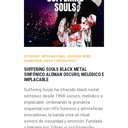
ESTRENOS
,
INTERNACIONAL
,
ROCKEAR NEWS
,
SUBMITHUB
,
VIDEO Y ENTREVISTAS
SUFFERING SOULS BLACK METAL
SINFÓNICO ALEMAN OSCURO, MELÓDICO E
IMPLACABLE
Suffering Souls ha ofrecido black metal
sinfónico desde 1994: oscuro, melódico e
implacable. ombinando la grandeza
orquestal con riffs furiosos y atmósferas
evocadoras, la banda crea un ritual
sonoro de oscuridad y emoción. Fundada
y liderada por Tobias «Lord Esgaroth»