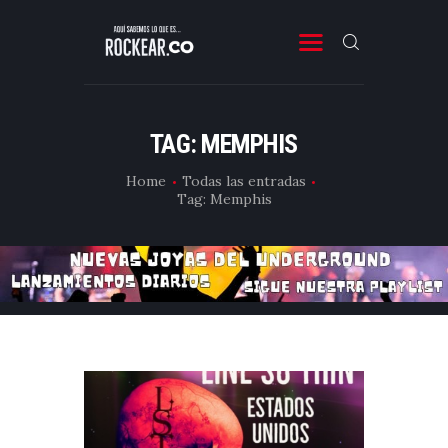
ROCKEAR.CO
Descubre Rock, Metal y Reggae en Rockear: portal colombiano con reseñas, noticias y
entrevistas a bandas independientes de Latinoamérica y el mundo.
TAG: MEMPHIS
SONIDO COLOMBIANO
Home
Todas las entradas
NOTICIAS Y RESEÑAS
Tag: Memphis
PLAYLIST
VIDEOS
CONTACTO