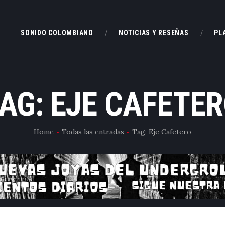
SONIDO COLOMBIANO
SONIDO COLOMBIANO
NOTICIAS Y RESEÑAS
PL
NOTICIAS Y RESEÑAS
ROCKEAR.CO
en Rockear: portal colombiano con reseñas, noticias y entrevistas a bandas independient
PLAYLIST
AG: EJE CAFETE
VIDEOS
CONTACTO
Home
Todas las entradas
Tag: Eje Cafetero