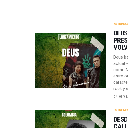
ESTRENO
DEUS
PRES
VOLV
Deus ba
actual 
como Me
entre o
caracter
rock y 
ON 03/01
ESTRENO
DESD
CALL