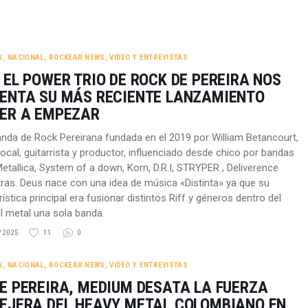
S
,
NACIONAL
,
ROCKEAR NEWS
,
VIDEO Y ENTREVISTAS
 EL POWER TRIO DE ROCK DE PEREIRA NOS
ENTA SU MÁS RECIENTE LANZAMIENTO
ER A EMPEZAR
nda de Rock Pereirana fundada en el 2019 por William Betancourt,
vocal, guitarrista y productor, influenciado desde chico por bandas
tallica, System of a down, Korn, D.R.I, STRYPER , Deliverence
tras. Deus nace con una idea de música «Distinta» ya que su
ística principal era fusionar distintos Riff y géneros dentro del
el metal una sola banda.
/2025
11
0
S
,
NACIONAL
,
ROCKEAR NEWS
,
VIDEO Y ENTREVISTAS
E PEREIRA, MEDIUM DESATA LA FUERZA
EJERA DEL HEAVY METAL COLOMBIANO EN