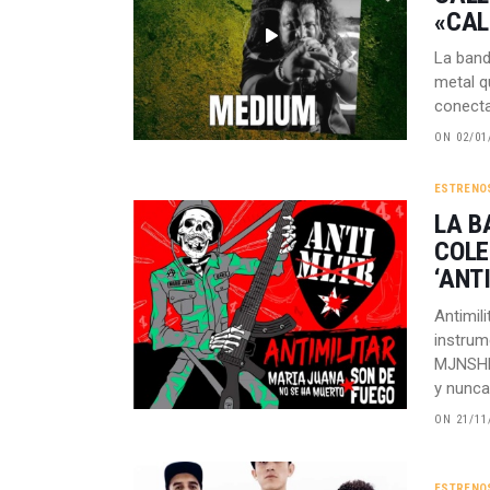
«CAL
La band
metal q
conecta
ON 02/01
ESTRENO
LA B
COLE
‘ANT
Antimil
instrum
MJNSHM 
y nunca 
ON 21/11
ESTRENO