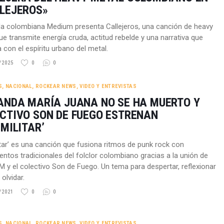
LEJEROS»
a colombiana Medium presenta Callejeros, una canción de heavy
ue transmite energía cruda, actitud rebelde y una narrativa que
 con el espíritu urbano del metal.
/2025
0
0
S
,
NACIONAL
,
ROCKEAR NEWS
,
VIDEO Y ENTREVISTAS
ANDA MARÍA JUANA NO SE HA MUERTO Y
CTIVO SON DE FUEGO ESTRENAN
IMILITAR’
itar’ es una canción que fusiona ritmos de punk rock con
entos tradicionales del folclor colombiano gracias a la unión de
y el colectivo Son de Fuego. Un tema para despertar, reflexionar
olvidar.
/2021
0
0
S
,
NACIONAL
,
ROCKEAR NEWS
,
VIDEO Y ENTREVISTAS