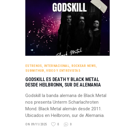
ESTRENOS
,
INTERNACIONAL
,
ROCKEAR NEWS
,
SUBMITHUB
,
VIDEO Y ENTREVISTAS
GODSKILL ES DEATH Y BLACK METAL
DESDE HEILBRONN, SUR DE ALEMANIA
Godskill la banda alemana de Black Metal
nos presenta Unterm Scharlachroten
Mond. Black Metal alemán desde 2011.
Ubicados en Heilbronn, sur de Alemania.
ON 09/11/2025
0
0