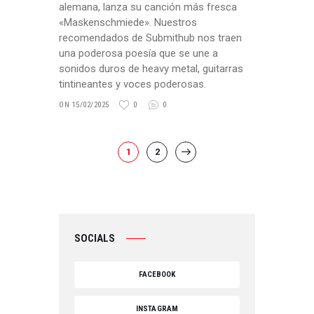
alemana, lanza su canción más fresca
«Maskenschmiede». Nuestros
recomendados de Submithub nos traen
una poderosa poesía que se une a
sonidos duros de heavy metal, guitarras
tintineantes y voces poderosas.
ON 15/02/2025
0
0
PAGINACIÓN
PAGE
1
PAGE
2
>
DE
ENTRADAS
SOCIALS
FACEBOOK
INSTAGRAM