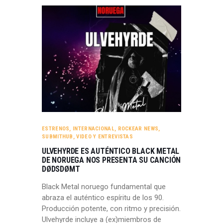
ESTRENOS
,
INTERNACIONAL
,
ROCKEAR NEWS
,
SUBMITHUB
,
VIDEO Y ENTREVISTAS
ULVEHYRDE ES AUTÉNTICO BLACK METAL
DE NORUEGA NOS PRESENTA SU CANCIÓN
DØDSDØMT
Black Metal noruego fundamental que
abraza el auténtico espíritu de los 90.
Producción potente, con ritmo y precisión.
Ulvehyrde incluye a (ex)miembros de