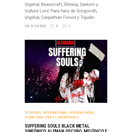
Urgehal, Beastcraft, Shining, Sarkom y
Vulture Lord. Para fans de Gorgoroth,
Urgehal, Carpathian Forest y Tsjuder.
ON 21/10/2025
0
2
ESTRENOS
,
INTERNACIONAL
,
ROCKEAR NEWS
,
SUBMITHUB
,
VIDEO Y ENTREVISTAS
SUFFERING SOULS BLACK METAL
SINFÓNICO ALEMAN OSCURO, MELÓDICO E