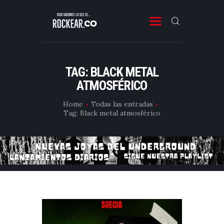
ROCKEAR.CO
Descubre Rock, Metal y Reggae en Rockear: portal colombiano con reseñas, noticias y
entrevistas a bandas independientes de Latinoamérica y el mundo.
TAG: BLACK METAL
SONIDO COLOMBIANO
ATMOSFÉRICO
NOTICIAS Y RESEÑAS
Home
Todas las entradas
Tag: Black metal atmosférico
PLAYLIST
VIDEOS
CONTACTO